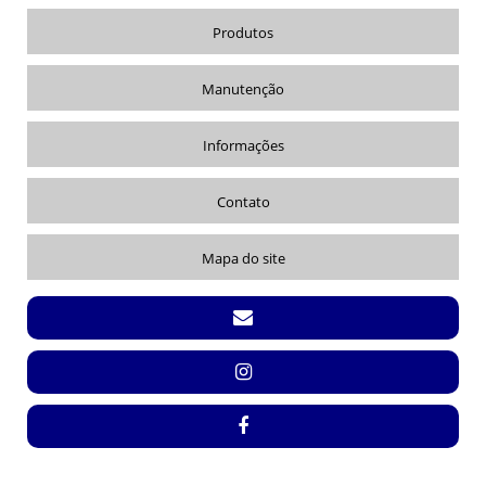
LETREIRO PARA FACHADA DE LOJA
Produtos
LOCAÇÃO DE CAMINHÃO COM PLATAFORMA
Manutenção
LOCAÇÃO DE CAMINHÃO COM PLATAFORMA ELEVATÓRIA
LOCAÇÃO DE CAMINHÃO PLATAFORMA EM SÃO PAULO
Informações
MONTAGEM DE FACHADA DE LOJA ACM
Contato
PLACA ACRÍLICO PERSONALIZADA
PLACA DE ACM ADESIVADA
Mapa do site
PLACA DE ACM PARA FACHADA
PLACA DE ACRÍLICO TRANSPARENTE
PLACAS DE ACRÍLICO
PLATAFORMA ELEVATÓRIA
PLATAFORMA ELEVATÓRIA COM 24MTS
REFORMA DE FACHADA
REFORMA DE FACHADA DE LOJA