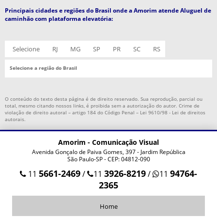
Principais cidades e regiões do Brasil onde a Amorim atende Aluguel de
COMUNICAÇÃO VISUAL PARA EMPRESAS
caminhão com plataforma elevatória:
COMPRAR ADESIVO JATEADO
COMPRAR FRONT LIGHT
Selecione
RJ
MG
SP
PR
SC
RS
FABRICA DE ADESIVO JATEADO
Selecione a região do Brasil
TOTEM PUBLICITARIO
TOTEM PUBLICITARIO PREÇO
O conteúdo do texto desta página é de direito reservado. Sua reprodução, parcial ou
total, mesmo citando nossos links, é proibida sem a autorização do autor. Crime de
ADESIVO RECORTE ELETRONICO PERSONALIZADO
violação de direito autoral – artigo 184 do Código Penal –
Lei 9610/98 - Lei de direitos
autorais
.
ADESIVO FACHADA DE LOJA
ALUGUEL DE CAMINHÃO COM PLATAFORMA ELEVATÓRIA
Amorim - Comunicação Visual
Avenida Gonçalo de Paiva Gomes, 397 - Jardim República
ALUGUEL DE CAMINHÃO PLATAFORMA COM MOTORISTA
São Paulo-SP - CEP: 04812-090
CAMINHÃO COM PLATAFORMA ELEVATÓRIA
5661-2469
3926-8219
94764-
11
/
11
/
11
2365
CAMINHÃO PLATAFORMA COM CESTO AÉREO
LETREIRO CAIXA LUMINOSO
Home
LETREIRO EM ACM