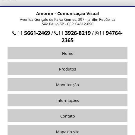
ADESIVO FACHADA DE LOJA
ALUGUEL DE CAMINHÃO COM PLATAFORMA ELEVATÓRIA
Amorim - Comunicação Visual
Avenida Gonçalo de Paiva Gomes, 397 - Jardim República
ALUGUEL DE CAMINHÃO PLATAFORMA COM MOTORISTA
São Paulo-SP - CEP: 04812-090
CAMINHÃO COM PLATAFORMA ELEVATÓRIA
5661-2469
3926-8219
94764-
11
/
11
/
11
2365
CAMINHÃO PLATAFORMA COM CESTO AÉREO
LETREIRO CAIXA LUMINOSO
Home
LETREIRO EM ACM
LETREIRO PARA FACHADA DE LOJA
Produtos
LOCAÇÃO DE CAMINHÃO COM PLATAFORMA
Manutenção
LOCAÇÃO DE CAMINHÃO COM PLATAFORMA ELEVATÓRIA
LOCAÇÃO DE CAMINHÃO PLATAFORMA EM SÃO PAULO
Informações
MONTAGEM DE FACHADA DE LOJA ACM
Contato
PLACA ACRÍLICO PERSONALIZADA
PLACA DE ACM ADESIVADA
Mapa do site