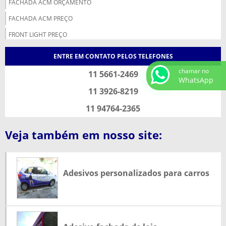
FACHADA ACM ORÇAMENTO
FACHADA ACM PREÇO
FRONT LIGHT PREÇO
IMPRESSÃO BANNER PREÇO
ENTRE EM CONTATO PELOS TELEFONES
IMPRESSÃO DIGITAL ADESIVO
chamar no
11 5661-2469
WhatsApp
LETRA CAIXA PREÇO
11 3926-8219
LETREIRO LUMINOSO PARA FACHADA DE LOJA
11 94764-2365
LUMINOSO ACM
Veja também em nosso site:
LUMINOSO PARA FACHADA
MANUTENÇÃO DE FACHADAS LUMINOSAS
MANUTENÇÃO DE LUMINOSOS
Adesivos personalizados para carros
ORÇAMENTO FACHADA EM ACM
PREÇO DE LETRA CAIXA COM LED
PREÇO DE LETRA CAIXA GALVANIZADA