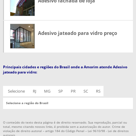
Adesivo fachada de loja
PREÇO DE LETRA CAIXA PARA FACHADA
PREÇO PLACA DE SINALIZAÇÃO
REVESTIMENTO DE ACM PREÇO
DISPLAY COMUNICAÇÃO VISUAL
Adesivo jateado para vidro preço
DISPLAY ACRILICO PERSONALIZADO
ADESIVO JATEADO PARA VIDRO PREÇO
SERVIÇOS DE COMUNICAÇÃO VISUAL
Principais cidades e regiões do Brasil onde a Amorim atende Adesivo
COMUNICAÇÃO VISUAL PARA EMPRESAS
jateado para vidro:
COMPRAR ADESIVO JATEADO
COMPRAR FRONT LIGHT
Selecione
RJ
MG
SP
PR
SC
RS
FABRICA DE ADESIVO JATEADO
Selecione a região do Brasil
TOTEM PUBLICITARIO
TOTEM PUBLICITARIO PREÇO
O conteúdo do texto desta página é de direito reservado. Sua reprodução, parcial ou
total, mesmo citando nossos links, é proibida sem a autorização do autor. Crime de
ADESIVO RECORTE ELETRONICO PERSONALIZADO
violação de direito autoral – artigo 184 do Código Penal –
Lei 9610/98 - Lei de direitos
autorais
.